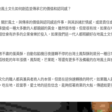
地風土文化如何創造並傳承它的價值和認同感？
，關於風土，與傳承的價值與認同感這件事，與其訴諸於情感，或是責任
承變成一種大多數的人都覬覦的黃金，雖然很市儈，但是很有效，如果在
相信會有許多的企業會樂於投入，如果我們這一代人都照顧好在地風土文
數不盡的蛋黃酥，自動包餡機日夜運轉不停的台灣土鳳梨酥則是另一種日
荔枝乾的年年漲價，鳳梨乾，芒果乾，等還有更多不及備載的在地風土與
文化的職人都具兼具者商人的本領，但是在這快速轉換的時代，如果職人
，吃在地，趁當季，愛土地的這些信念，能夠搭著商業的大船，傳遞給更