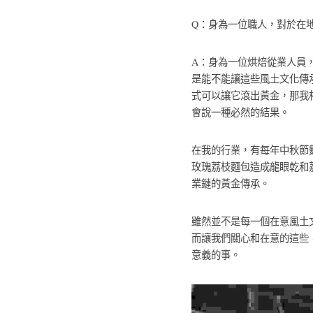
Q：身為一位職人，對於在
A：身為一位烘焙從業人員
是能不能讓這些風土文化傳
式可以讓它滾出黃金，那我
會說一種必然的結果。
在我的行業，有每年中秋節
玫瑰荔枝麵包造成龍眼乾和
業鏈的黃金傳承。
雖然並不是每一個在意風土
而讓我們關心和在意的這些
意義的事。