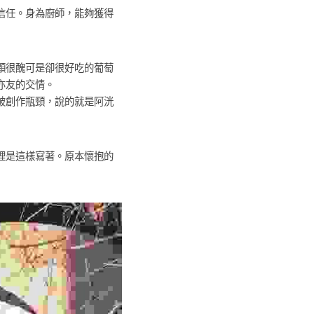
信任。身為廚師，能夠獲得
顆很醜可是卻很好吃的葡萄
亦友的交情。
破創作瓶頸，說的就是阿洸
裡是這樣寫著。原本懷抱的