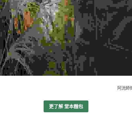
阿洸師傅
更了解 堂本麵包