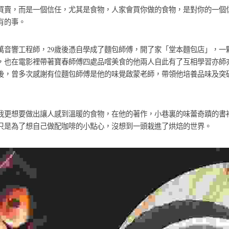
買賣，而是一個信任，尤其是食物，人家會買你做的食物，是對你的一個
有的事。
百萬音響工程師，29歲後憑自學成了麵包師傅，開了家「堂本麵包店」，一
，也在電影裡帶著寶春師傅四處品嚐美食的他兩人自此有了互相學習亦師
後，曾多次感謝有位麵包師傅是他的味覺啟蒙老師，帶領他培養品味及突
我更想要做出讓人感到溫暖的食物，在他的著作，小巷裏的味蕾奇蹟的書
只是為了想自己做配咖啡的小點心，沒想到一頭栽進了烘焙的世界。