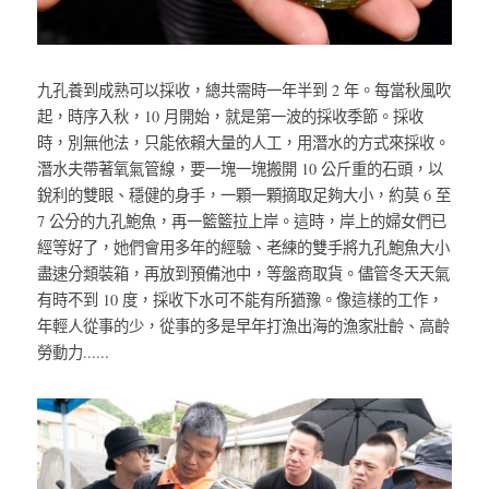
九孔養到成熟可以採收，總共需時一年半到 2 年。每當秋風吹
起，時序入秋，10 月開始，就是第一波的採收季節。採收
時，別無他法，只能依賴大量的人工，用潛水的方式來採收。
潛水夫帶著氧氣管線，要一塊一塊搬開 10 公斤重的石頭，以
銳利的雙眼、穩健的身手，一顆一顆摘取足夠大小，約莫 6 至 
7 公分的九孔鮑魚，再一籃籃拉上岸。這時，岸上的婦女們已
經等好了，她們會用多年的經驗、老練的雙手將九孔鮑魚大小
盡速分類裝箱，再放到預備池中，等盤商取貨。儘管冬天天氣
有時不到 10 度，採收下水可不能有所猶豫。像這樣的工作，
年輕人從事的少，從事的多是早年打漁出海的漁家壯齡、高齡
勞動力......