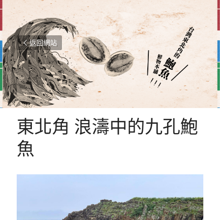
返回網站
東北角 浪濤中的九孔鮑
魚