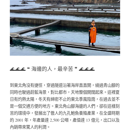
🌊🌊🌊 ❝ 海邊的人，最辛苦 ❞ 🌊🌊🌊
到東北角沒有捷徑，穿過隧道沿著海岸直直開，繞過青山腳的
同時也駛過蔚藍海景，對比都市，天地整個開闊起來。這裡夏
日有灼熱太陽，冬天有綿密不止的東北季風陰雨，在過去並不
是一個交通方便的地方。東北角山腳海邊的人們，卻在這樣刻
苦的環境中，發展出了傲人的九孔鮑魚養殖產業，在全盛時期
的 2001 年，年產量達 2,500 公噸，產值達 13 億元，出口以及
內銷帶來驚人的利潤。