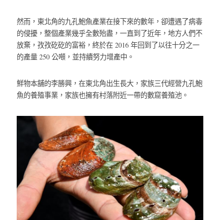
然而，東北角的九孔鮑魚產業在接下來的數年，卻遭遇了病毒
的侵擾，整個產業幾乎全數殆盡，一直到了近年，地方人們不
放棄，孜孜矻矻的富裕，終於在 2016 年回到了以往十分之一
的產量 250 公噸，並持續努力增產中。
鮮物本舖的李勝興，在東北角出生長大，家族三代經營九孔鮑
魚的養殖事業，家族也擁有村落附近一帶的數窟養殖池。