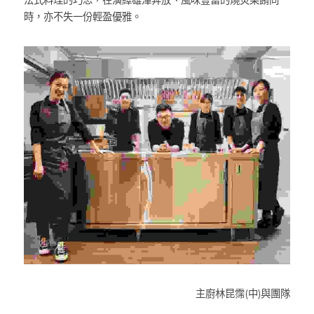
法式料理的巧思，在演繹雄渾奔放、風味豐富的燒炙菜餚同
時，亦不失一份輕盈優雅。
主廚林昆霈(中)與團隊