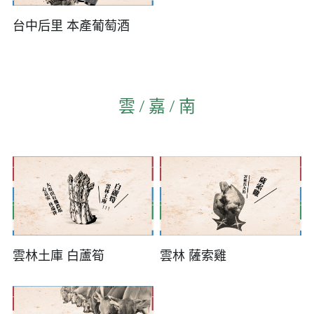
台中后里 本產葡萄酒
雲 / 嘉 / 南
雲林土庫 白蘆筍
雲林 薩索雞