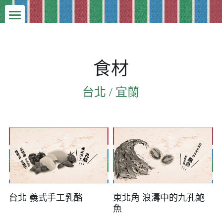
×
部落格分類
首頁
所有博客分類
餐會
食材
中彰投食材
人才
台北 / 宜蘭
雲嘉南食材
食材
2023
2018職人
2019
紀實
2017職人
2018
出去野
報導
2019職人
2017
往期餐會紀錄
2023 餐會紀錄
北宜食材
台北 義式手工乳酪
東北角 浪濤中的九孔鮑
魚
2019藝文